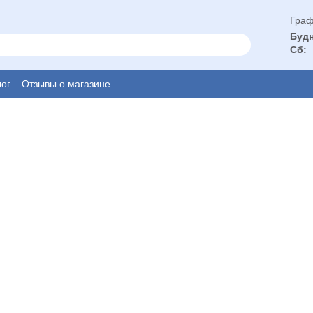
Граф
Будн
Сб:
ог
Отзывы о магазине