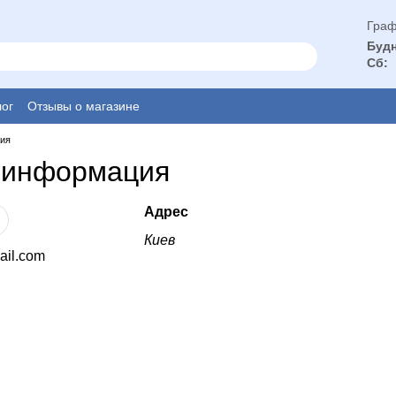
Граф
Будн
Сб:
ог
Отзывы о магазине
ция
 информация
Адрес
Киев
il.com